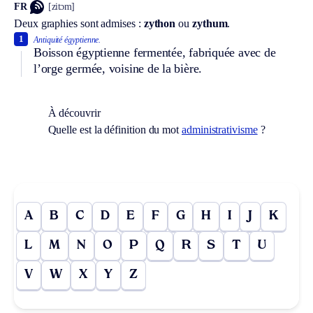
FR
[zitɔm]
Deux graphies sont admises :
zython
ou
zythum
.
1
Antiquité égyptienne.
Boisson égyptienne fermentée, fabriquée avec de
l’orge germée, voisine de la bière.
À découvrir
Quelle est la définition du mot
administrativisme
?
A
B
C
D
E
F
G
H
I
J
K
L
M
N
O
P
Q
R
S
T
U
V
W
X
Y
Z