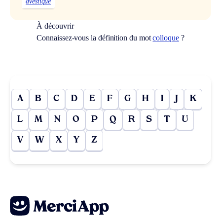
avestique
À découvrir
Connaissez-vous la définition du mot
colloque
?
A
B
C
D
E
F
G
H
I
J
K
L
M
N
O
P
Q
R
S
T
U
V
W
X
Y
Z