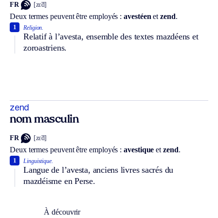
FR
[zɛ̃d]
Deux termes peuvent être employés :
avestéen
et
zend
.
1
Religion.
Relatif à l’avesta, ensemble des textes mazdéens et
zoroastriens.
zend
nom masculin
FR
[zɛ̃d]
Deux termes peuvent être employés :
avestique
et
zend
.
1
Linguistique.
Langue de l’avesta, anciens livres sacrés du
mazdéisme en Perse.
À découvrir