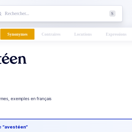
mmencez à chercher un mot dans le dictionnaire :
S
esults found.
Synonymes
Contraires
Locutions
Expressions
téen
ymes, exemples en français
de
“avestéen“