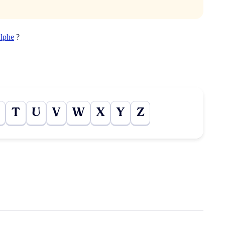
ylphe
?
T
U
V
W
X
Y
Z