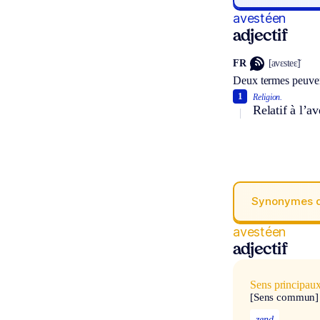
avestéen
adjectif
FR
[avɛsteɛ̃]
Deux termes peuven
1
Religion.
Relatif à l’a
Synonymes 
avestéen
adjectif
Sens principau
[Sens commun]
zend