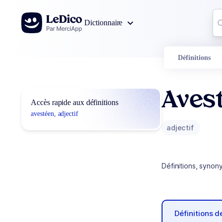
Aller au contenu
Co
Dictionnaire
0
r
Définitions
Aves
Accès rapide aux définitions
avestéen, adjectif
adjectif
Définitions, synon
Définitions 