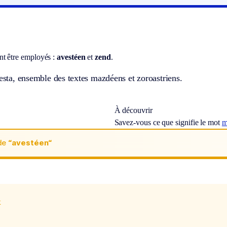
t être employés :
avestéen
et
zend
.
vesta, ensemble des textes mazdéens et zoroastriens.
À découvrir
Savez-vous ce que signifie le mot
m
de
“avestéen“
x