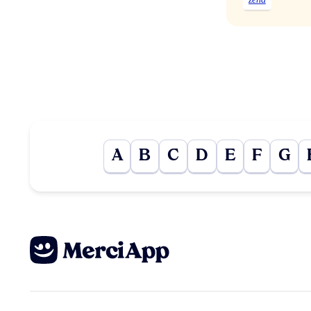
A
B
C
D
E
F
G