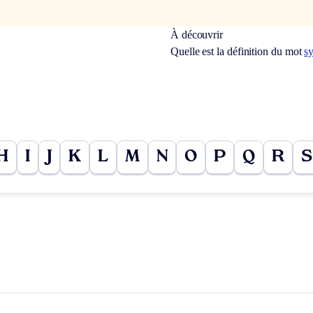
À découvrir
Quelle est la définition du mot
s
H
I
J
K
L
M
N
O
P
Q
R
S