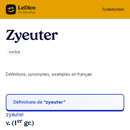
Aller au contenu
Synonymes
Zyeuter
verbe
Définitions, synonymes, exemples en français
Définitions de
“zyeuter“
zyeuter
er
v. (1
gr.)