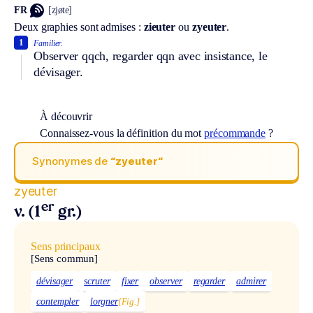
FR
[zjøte]
Deux graphies sont admises :
zieuter
ou
zyeuter
.
1
Familier.
Observer qqch, regarder qqn avec insistance, le
dévisager.
À découvrir
Connaissez-vous la définition du mot
précommande
?
Synonymes de
“zyeuter“
zyeuter
er
v. (1
gr.)
Sens principaux
[Sens commun]
dévisager
scruter
fixer
observer
regarder
admirer
contempler
lorgner
[Fig.]