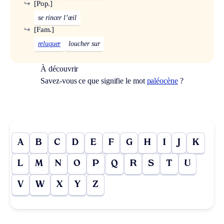
↪
[Pop.]
se rincer l’œil
↪
[Fam.]
reluquer
loucher sur
À découvrir
Savez-vous ce que signifie le mot
paléocène
?
A
B
C
D
E
F
G
H
I
J
K
L
M
N
O
P
Q
R
S
T
U
V
W
X
Y
Z