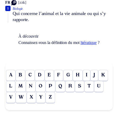
FR
[zɔik]
1
Biologie.
Qui concerne l’animal et la vie animale ou qui s’y
rapporte.
À découvrir
Connaissez-vous la définition du mot
hiératique
?
A
B
C
D
E
F
G
H
I
J
K
L
M
N
O
P
Q
R
S
T
U
V
W
X
Y
Z