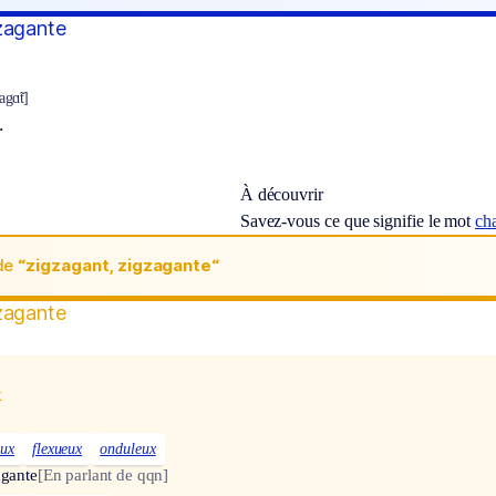
zagante
agɑ̃t]
.
À découvrir
Savez-vous ce que signifie le mot
cha
de
“zigzagant, zigzagante“
zagante
x
eux
flexueux
onduleux
agante
[En parlant de qqn]