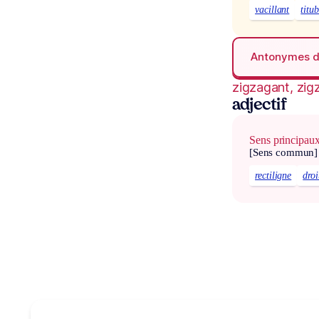
vacillant
titu
Antonymes 
zigzagant, zig
adjectif
Sens principau
[Sens commun]
rectiligne
droi