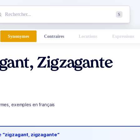
mmencez à chercher un mot dans le dictionnaire :
S
esults found.
Synonymes
Contraires
Locutions
Expressions
gant, Zigzagante
ymes, exemples en français
de
“zigzagant, zigzagante“