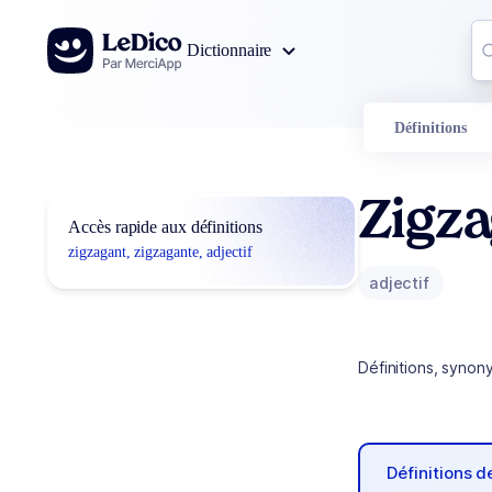
Aller au contenu
Co
Dictionnaire
0
r
Définitions
Zigza
Accès rapide aux définitions
zigzagant, zigzagante, adjectif
adjectif
Définitions, synon
Définitions 