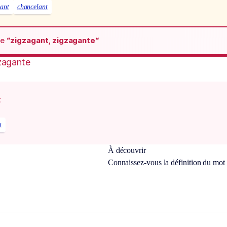
bant
chancelant
de
“zigzagant, zigzagante“
zagante
x
t
À découvrir
Connaissez-vous la définition du mot