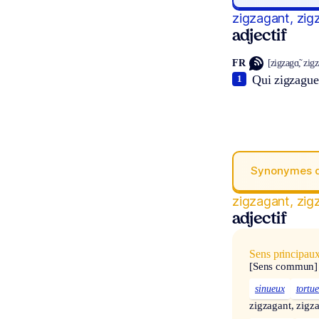
zigzagant, zig
adjectif
FR
[zigzagɑ̃, zigz
Qui zigzague
1
Synonymes 
zigzagant, zig
adjectif
Sens principau
[Sens commun]
sinueux
tortu
zigzagant, zigz