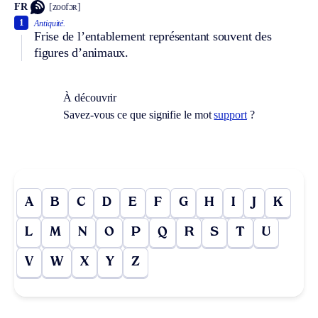
FR
[zoofɔʀ]
1
Antiquité.
Frise de l’entablement représentant souvent des
figures d’animaux.
À découvrir
Savez-vous ce que signifie le mot
support
?
A
B
C
D
E
F
G
H
I
J
K
L
M
N
O
P
Q
R
S
T
U
V
W
X
Y
Z