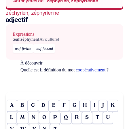
Antonymes de
“zéphyrien, zéphyrienne“
zéphyrien, zéphyrienne
adjectif
Expressions
œuf zéphyrien
[Aviculture]
œuf fertile
œuf fécond
À découvrir
Quelle est la définition du mot
coopérativement
?
A
B
C
D
E
F
G
H
I
J
K
L
M
N
O
P
Q
R
S
T
U