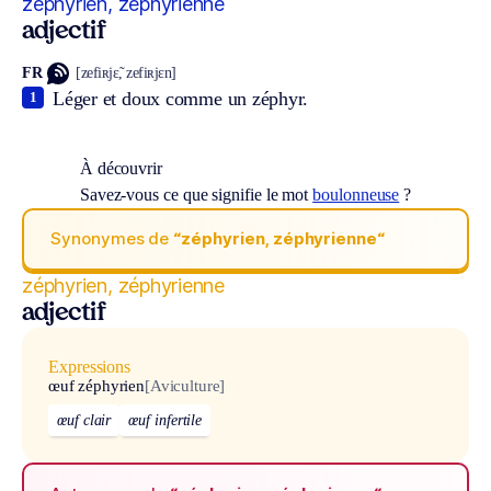
zéphyrien, zéphyrienne
adjectif
FR
[zefiʀjɛ̃, zefiʀjɛn]
Léger et doux comme un zéphyr.
1
À découvrir
Savez-vous ce que signifie le mot
boulonneuse
?
Synonymes de
“zéphyrien, zéphyrienne“
zéphyrien, zéphyrienne
adjectif
Expressions
œuf zéphyrien
[Aviculture]
œuf clair
œuf infertile