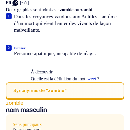
FR
[zɔ̃bi]
Deux graphies sont admises :
zombie
ou
zombi
.
Dans les croyances vaudous aux Antilles, fantôme
1
d’un mort qui vient hanter des vivants de façon
malveillante.
2
Familier.
Personne apathique, incapable de réagir.
À découvrir
Quelle est la définition du mot
tweet
?
Synonymes de
“zombie“
zombie
nom masculin
Sens principaux
[Sens commun]