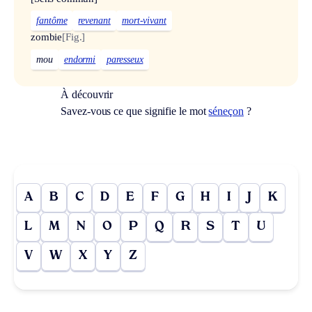
fantôme
revenant
mort-vivant
zombie
[Fig.]
mou
endormi
paresseux
À découvrir
Savez-vous ce que signifie le mot
séneçon
?
A
B
C
D
E
F
G
H
I
J
K
L
M
N
O
P
Q
R
S
T
U
V
W
X
Y
Z