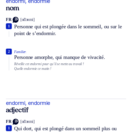
endormi, endormie
nom
FR
[ɑ̃dɔʀmi]
Personne qui est plongée dans le sommeil, ou sur le
1
point de s’endormir.
2
Familier.
Personne amorphe, qui manque de vivacité.
Réveille cet endormi pour qu’il se mette au travail !
Quelle endormie ce matin !
endormi, endormie
adjectif
FR
[ɑ̃dɔʀmi]
Qui dort, qui est plongé dans un sommeil plus ou
1