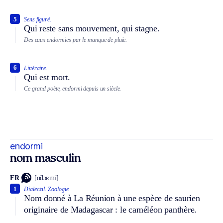
5
Sens figuré.
Qui reste sans mouvement, qui stagne.
Des eaux endormies par le manque de pluie.
6
Littéraire.
Qui est mort.
Ce grand poète, endormi depuis un siècle.
endormi
nom masculin
FR
[ɑ̃dɔʀmi]
1
Dialectal.
Zoologie.
Nom donné à La Réunion à une espèce de saurien
originaire de Madagascar : le caméléon panthère.