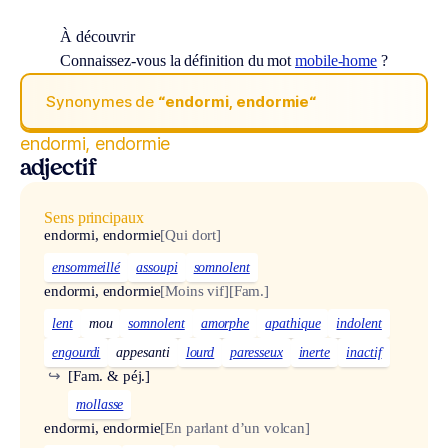
À découvrir
Connaissez-vous la définition du mot
mobile-home
?
Synonymes de
“endormi, endormie“
endormi, endormie
adjectif
Sens principaux
endormi, endormie
[Qui dort]
ensommeillé
assoupi
somnolent
endormi, endormie
[Moins vif]
[Fam.]
lent
mou
somnolent
amorphe
apathique
indolent
engourdi
appesanti
lourd
paresseux
inerte
inactif
↪
[Fam. & péj.]
mollasse
endormi, endormie
[En parlant d’un volcan]