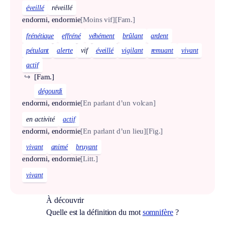
éveillé
réveillé
endormi, endormie
[Moins vif]
[Fam.]
frénétique
effréné
véhément
brûlant
ardent
pétulant
alerte
vif
éveillé
vigilant
remuant
vivant
actif
↪
[Fam.]
dégourdi
endormi, endormie
[En parlant d’un volcan]
en activité
actif
endormi, endormie
[En parlant d’un lieu]
[Fig.]
vivant
animé
bruyant
endormi, endormie
[Litt.]
vivant
À découvrir
Quelle est la définition du mot
somnifère
?