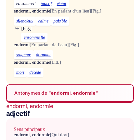
en sommeil
inactif
éteint
endormi, endormie
[En parlant d’un lieu]
[Fig.]
silencieux
calme
paisible
↪
[Fig.]
ensommeillé
endormi
[En parlant de l’eau]
[Fig.]
stagnant
dormant
endormi, endormie
[Litt.]
mort
décédé
Antonymes de
“endormi, endormie“
endormi, endormie
adjectif
Sens principaux
endormi, endormie
[Qui dort]