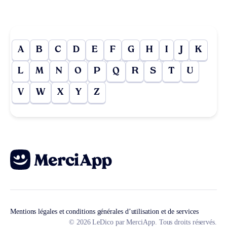
A
B
C
D
E
F
G
H
I
J
K
L
M
N
O
P
Q
R
S
T
U
V
W
X
Y
Z
Mentions légales et conditions générales d’utilisation et de services
© 2026 LeDico par MerciApp. Tous droits réservés.