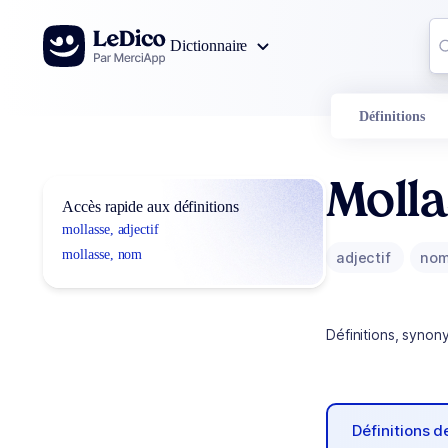
Aller au contenu
Co
Dictionnaire
0
r
Définitions
Moll
Accès rapide aux définitions
mollasse, adjectif
mollasse, nom
adjectif
no
Définitions, synon
Définitions 