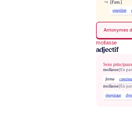
↪
[Fam.]
emplâtre
Antonymes 
mollasse
adjectif
Sens principau
mollasse
[En par
ferme
consist
mollasse
[En par
énergique
dyn