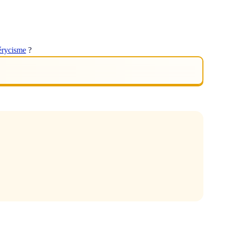
rycisme
?