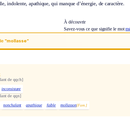
e, indolente, apathique, qui manque d’énergie, de caractère.
À découvrir
Savez-vous ce que signifie le mot
mé
de
“mollasse“
x
lant de qqch]
inconsistant
lant de qqn]
nonchalant
apathique
faible
mollasson
[Fam.]