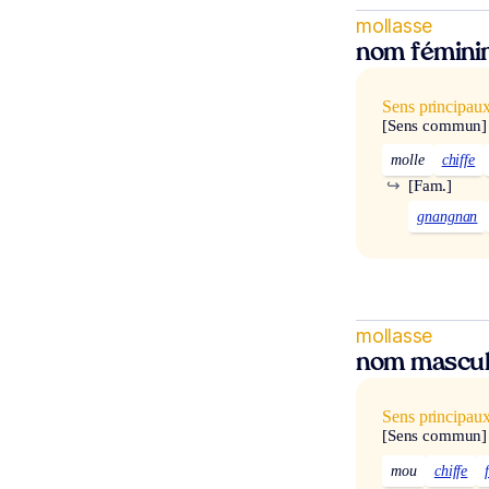
mollasse
nom fémini
Sens principau
[Sens commun]
molle
chiffe
↪
[Fam.]
gnangnan
mollasse
nom mascul
Sens principau
[Sens commun]
mou
chiffe