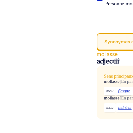
Personne moll
Synonymes 
mollasse
adjectif
Sens principau
mollasse
[En par
mou
flasque
mollasse
[En par
mou
indolent