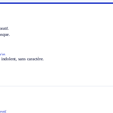
ratif.
asque.
u’un.
 indolent, sans caractère.
ratif.