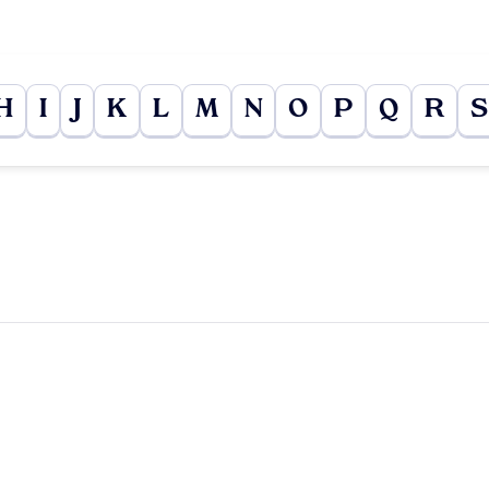
H
I
J
K
L
M
N
O
P
Q
R
S