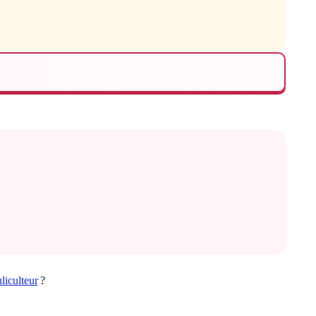
liculteur
?