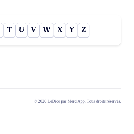
T
U
V
W
X
Y
Z
© 2026 LeDico par MerciApp. Tous droits réservés.