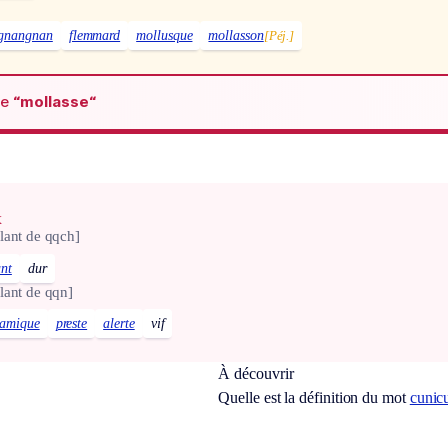
gnangnan
flemmard
mollusque
mollasson
[Péj.]
de
“mollasse“
x
lant de qqch]
ant
dur
lant de qqn]
amique
preste
alerte
vif
À découvrir
Quelle est la définition du mot
cunicu