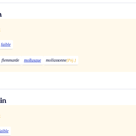
n
x
faible
flemmarde
mollusque
mollassonne
[Péj.]
in
x
faible