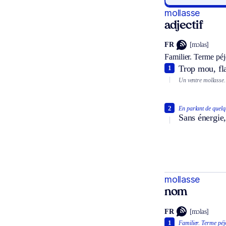
mollasse
adjectif
FR
[mɔlas]
Familier.
Terme péjo
Trop mou, fl
1
Un ventre mollasse.
2
En parlant de quelq
Sans énergie,
mollasse
nom
FR
[mɔlas]
1
Familier.
Terme péjo