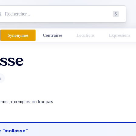
mmencez à chercher un mot dans le dictionnaire :
S
esults found.
Synonymes
Contraires
Locutions
Expressions
asse
m
ymes, exemples en français
de
“mollasse“