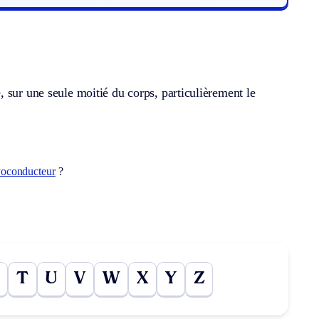
 sur une seule moitié du corps, particulièrement le
yoconducteur
?
T
U
V
W
X
Y
Z