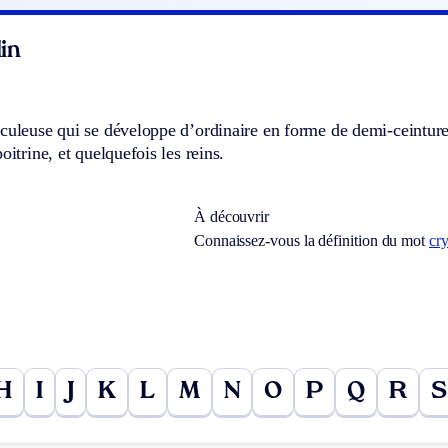
in
culeuse qui se développe d’ordinaire en forme de demi-ceinture,
oitrine, et quelquefois les reins.
À découvrir
Connaissez-vous la définition du mot
cr
H
I
J
K
L
M
N
O
P
Q
R
S