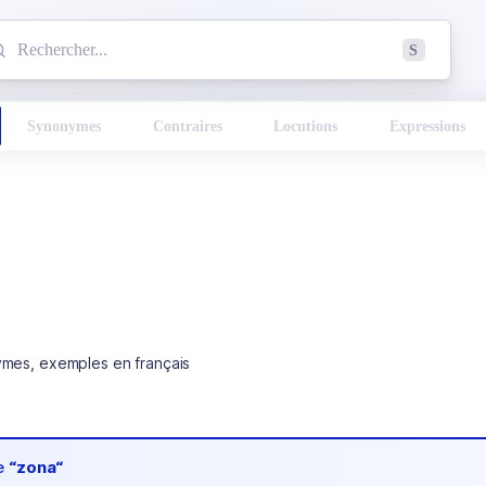
mmencez à chercher un mot dans le dictionnaire :
S
esults found.
Synonymes
Contraires
Locutions
Expressions
ymes, exemples en français
de
“zona“