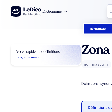
Aller au contenu
Co
Dictionnaire
0
r
Définitions
Zona
Accès rapide aux définitions
zona, nom masculin
nom masculin
Définitions, synon
Définitions 