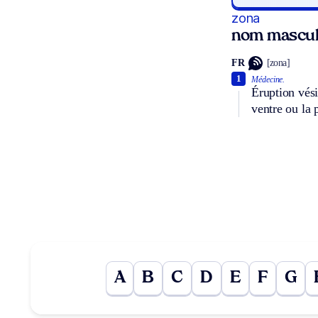
zona
nom mascul
FR
[zona]
1
Médecine.
Éruption vési
ventre ou la p
A
B
C
D
E
F
G