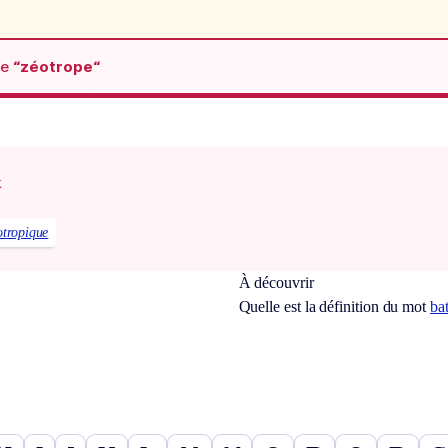
de
“zéotrope“
x
otropique
À découvrir
Quelle est la définition du mot
ba