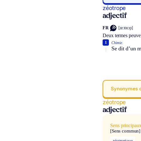
zéotrope
adjectif
FR
[zeɔtʀɔp]
Deux termes peuven
1
Chimie.
Se dit d’un m
Synonymes 
zéotrope
adjectif
Sens principau
[Sens commun]
zéotropique