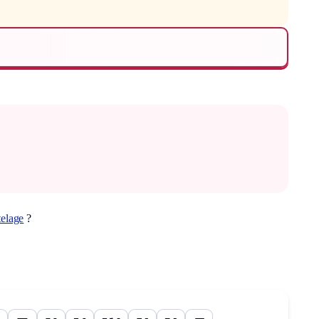
telage
?