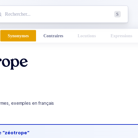
mmencez à chercher un mot dans le dictionnaire :
S
esults found.
Synonymes
Contraires
Locutions
Expressions
rope
ymes, exemples en français
de
“zéotrope“