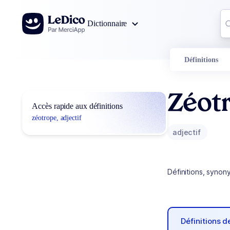
Aller au contenu
Co
Dictionnaire
0
r
Définitions
Zéot
Accès rapide aux définitions
zéotrope, adjectif
adjectif
Définitions, synon
Définitions 