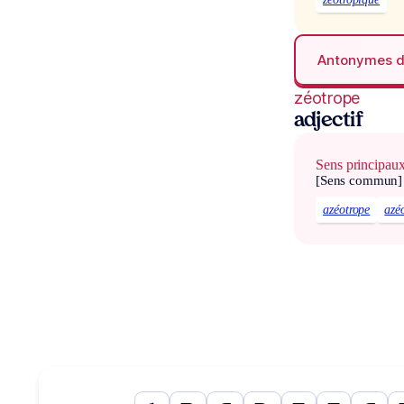
Antonymes 
zéotrope
adjectif
Sens principau
[Sens commun]
azéotrope
azé