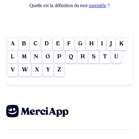
Quelle est la définition du mot
parentèle
?
A
B
C
D
E
F
G
H
I
J
K
L
M
N
O
P
Q
R
S
T
U
V
W
X
Y
Z