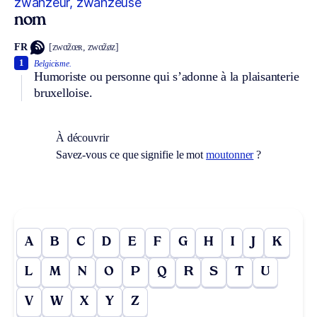
zwanzeur, zwanzeuse
nom
FR
[zwɑ̃zœʀ, zwɑ̃zøz]
1
Belgicisme.
Humoriste ou personne qui s’adonne à la plaisanterie
bruxelloise.
À découvrir
Savez-vous ce que signifie le mot
moutonner
?
A
B
C
D
E
F
G
H
I
J
K
L
M
N
O
P
Q
R
S
T
U
V
W
X
Y
Z