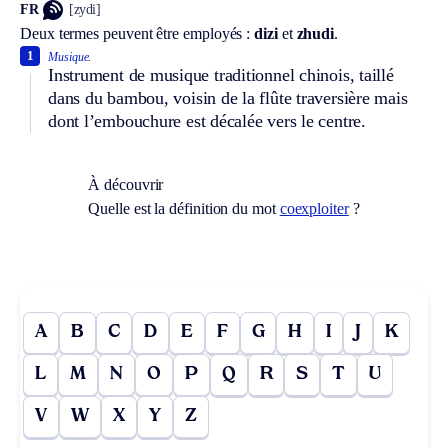
FR
[zydi]
Deux termes peuvent être employés :
dizi
et
zhudi
.
1
Musique.
Instrument de musique traditionnel chinois, taillé
dans du bambou, voisin de la flûte traversière mais
dont l’embouchure est décalée vers le centre.
À découvrir
Quelle est la définition du mot
coexploiter
?
A
B
C
D
E
F
G
H
I
J
K
L
M
N
O
P
Q
R
S
T
U
V
W
X
Y
Z