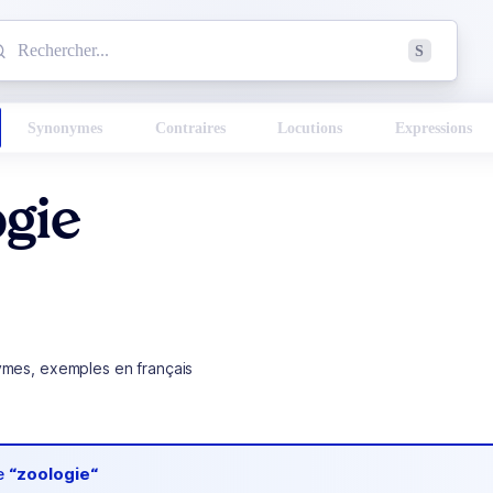
mmencez à chercher un mot dans le dictionnaire :
S
esults found.
Synonymes
Contraires
Locutions
Expressions
ogie
ymes, exemples en français
de
“zoologie“