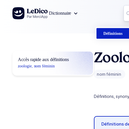
Aller au contenu
Co
Dictionnaire
0
r
Définitions
Zool
Accès rapide aux définitions
zoologie, nom féminin
nom féminin
Définitions, synon
Définitions 