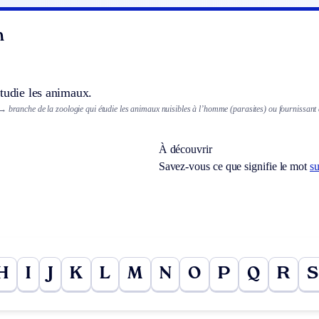
n
tudie les animaux.
→ branche de la zoologie qui étudie les animaux nuisibles à l’homme (parasites) ou fournissant 
À découvrir
Savez-vous ce que signifie le mot
su
H
I
J
K
L
M
N
O
P
Q
R
S