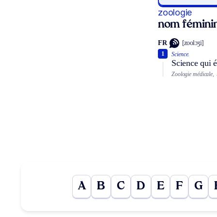
zoologie
nom fémini
FR
[zoolɔʒi]
1
Science.
Science qui é
Zoologie médicale,
A
B
C
D
E
F
G