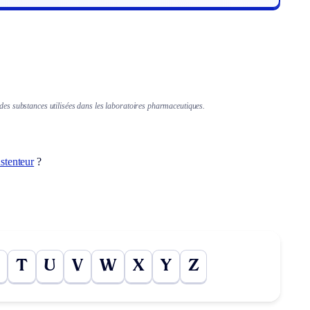
des substances utilisées dans les laboratoires pharmaceutiques.
stenteur
?
T
U
V
W
X
Y
Z