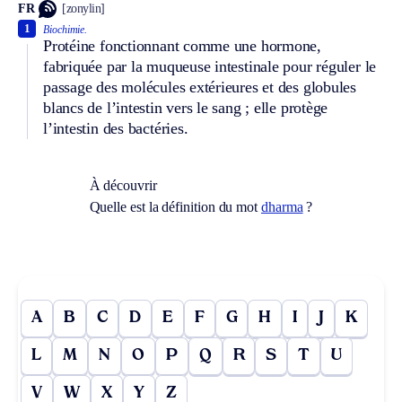
FR
[zonylin]
1
Biochimie.
Protéine fonctionnant comme une hormone,
fabriquée par la muqueuse intestinale pour réguler le
passage des molécules extérieures et des globules
blancs de l’intestin vers le sang ; elle protège
l’intestin des bactéries.
À découvrir
Quelle est la définition du mot
dharma
?
A
B
C
D
E
F
G
H
I
J
K
L
M
N
O
P
Q
R
S
T
U
V
W
X
Y
Z