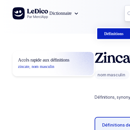
Aller au contenu
Co
Dictionnaire
0
r
Définitions
Zinca
Accès rapide aux définitions
zincate, nom masculin
nom masculin
Définitions, synon
Définitions 