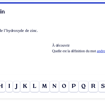
in
de l’hydroxyde de zinc.
À découvrir
Quelle est la définition du mot
andr
H
I
J
K
L
M
N
O
P
Q
R
S