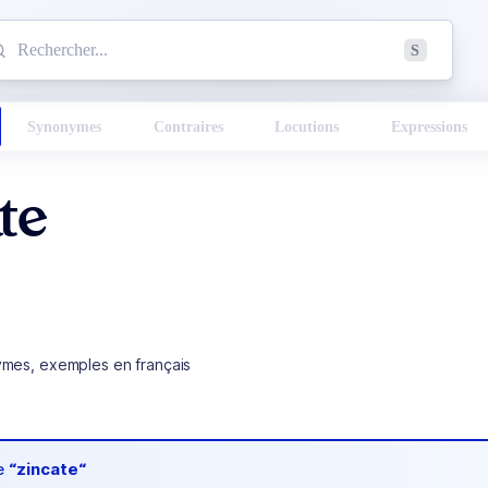
mmencez à chercher un mot dans le dictionnaire :
S
esults found.
Synonymes
Contraires
Locutions
Expressions
te
ymes, exemples en français
de
“zincate“