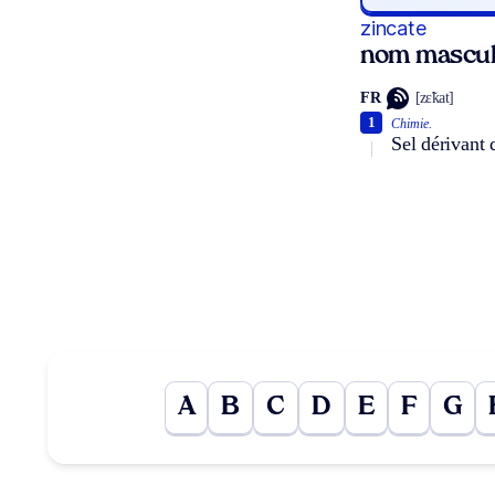
zincate
nom mascul
FR
[zɛ̃kat]
1
Chimie.
Sel dérivant 
A
B
C
D
E
F
G