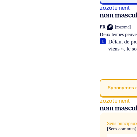
zozotement
nom mascul
FR
[zozɔtmɑ̃]
Deux termes peuven
Défaut de pro
1
viens », le s
Synonymes 
zozotement
nom mascul
Sens principau
[Sens commun]