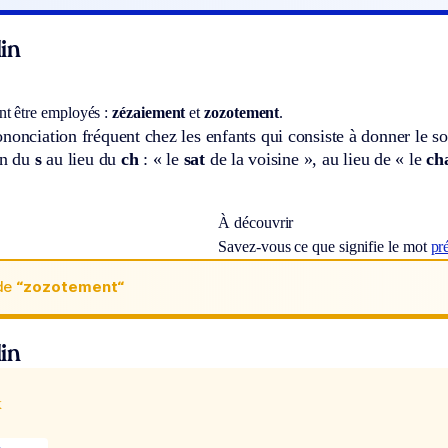
in
t être employés :
zézaiement
et
zozotement
.
nonciation fréquent chez les enfants qui consiste à donner le s
on du
s
au lieu du
ch
: « le
sat
de la voisine », au lieu de « le
ch
À découvrir
Savez-vous ce que signifie le mot
pr
de
“zozotement“
in
x