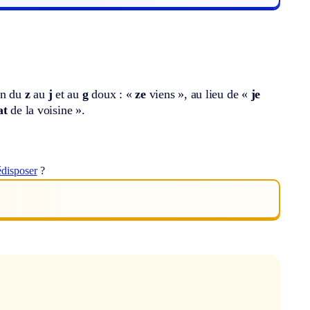
on du
z
au
j
et au
g
doux : «
ze
viens », au lieu de «
je
at
de la voisine ».
édisposer
?