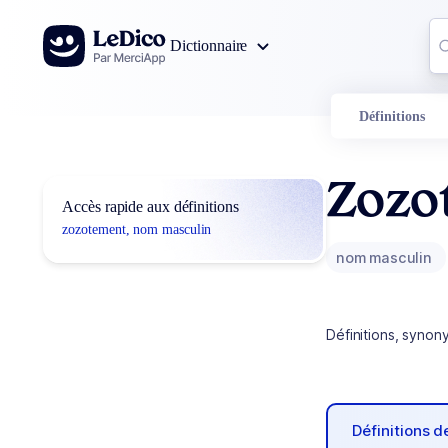
Aller au contenu
Co
Dictionnaire
0
r
Définitions
Zozo
Accès rapide aux définitions
zozotement, nom masculin
nom masculin
Définitions, synon
Définitions 