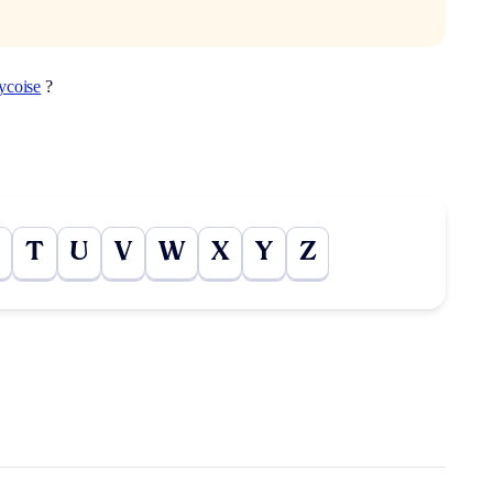
ycoise
?
T
U
V
W
X
Y
Z