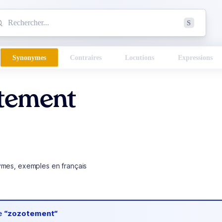
mmencez à chercher un mot dans le dictionnaire :
S
esults found.
Synonymes
Contraires
Locutions
Expressions
tement
ymes, exemples en français
de
“zozotement“