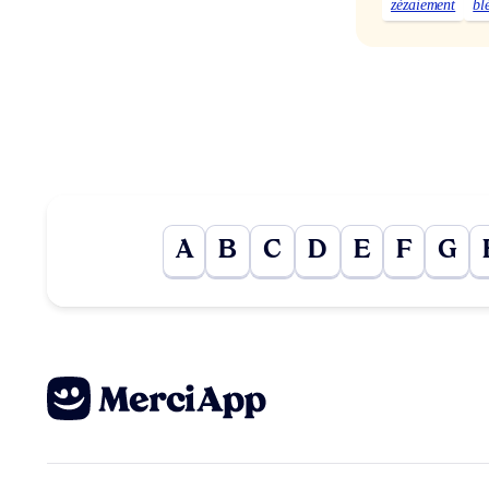
zézaiement
bl
A
B
C
D
E
F
G