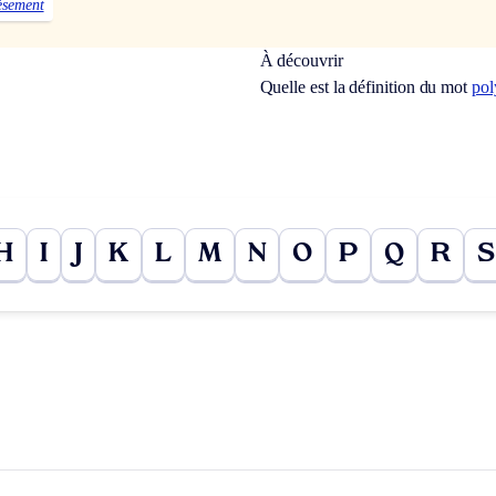
èsement
À découvrir
Quelle est la définition du mot
pol
H
I
J
K
L
M
N
O
P
Q
R
S