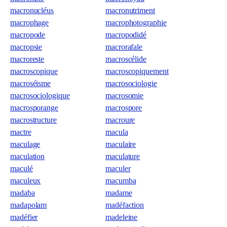
macronucléus
macronutriment
macrophage
macrophotographie
macropode
macropodidé
macropsie
macrorafale
macroreste
macroscélide
macroscopique
macroscopiquement
macroséisme
macrosociologie
macrosociologique
macrosomie
macrosporange
macrospore
macrostructure
macroure
mactre
macula
maculage
maculaire
maculation
maculature
maculé
maculer
maculeux
macumba
madaba
madame
madapolam
madéfaction
madéfier
madeleine