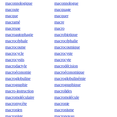
maçonnologique
maçonnologue
macoute
macquage
macque
macquer
macramé
macre
macreuse
macro
macroautophagie
macrobiotique
macrocéphale
macrocéphalie
macrocosme
macrocosmique
macrocycle
macrocyste
macrocystis
macrocyte
macrodactyle
macrodécision
macroéconomie
macroéconomique
macroglobuline
macroglobulinémie
macrographie
macrographique
macro-instruction
macrolides
macromoléculaire
macromolécule
macromycète
macronie
macronien
macronisme
macroniste
macronoyau