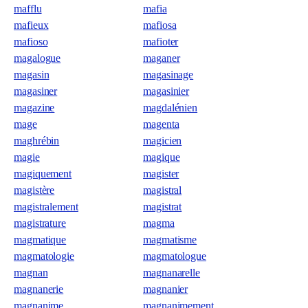
mafflu
mafia
mafieux
mafiosa
mafioso
mafioter
magalogue
maganer
magasin
magasinage
magasiner
magasinier
magazine
magdalénien
mage
magenta
maghrébin
magicien
magie
magique
magiquement
magister
magistère
magistral
magistralement
magistrat
magistrature
magma
magmatique
magmatisme
magmatologie
magmatologue
magnan
magnanarelle
magnanerie
magnanier
magnanime
magnanimement