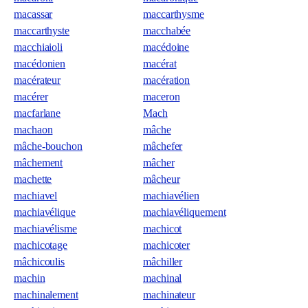
macassar
maccarthysme
maccarthyste
macchabée
macchiaioli
macédoine
macédonien
macérat
macérateur
macération
macérer
maceron
macfarlane
Mach
machaon
mâche
mâche-bouchon
mâchefer
mâchement
mâcher
machette
mâcheur
machiavel
machiavélien
machiavélique
machiavéliquement
machiavélisme
machicot
machicotage
machicoter
mâchicoulis
mâchiller
machin
machinal
machinalement
machinateur