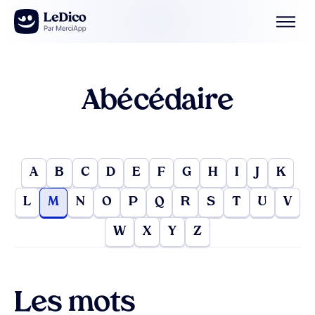
Aller au contenu
Abécédaire
A
B
C
D
E
F
G
H
I
J
K
L
M
N
O
P
Q
R
S
T
U
V
W
X
Y
Z
Les mots