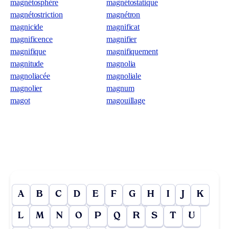
magnétosphère
magnétostatique
magnétostriction
magnétron
magnicide
magnificat
magnificence
magnifier
magnifique
magnifiquement
magnitude
magnolia
magnoliacée
magnoliale
magnolier
magnum
magot
magouillage
A
B
C
D
E
F
G
H
I
J
K
L
M
N
O
P
Q
R
S
T
U