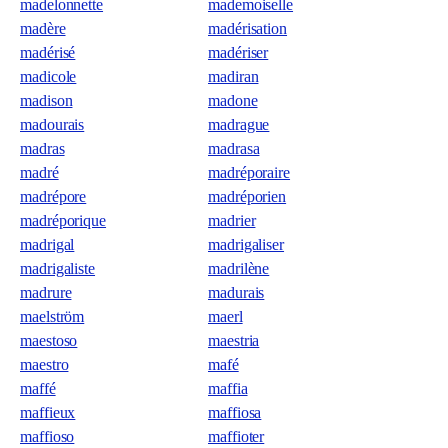
madelonnette
mademoiselle
madère
madérisation
madérisé
madériser
madicole
madiran
madison
madone
madourais
madrague
madras
madrasa
madré
madréporaire
madrépore
madréporien
madréporique
madrier
madrigal
madrigaliser
madrigaliste
madrilène
madrure
madurais
maelström
maerl
maestoso
maestria
maestro
mafé
maffé
maffia
maffieux
maffiosa
maffioso
maffioter