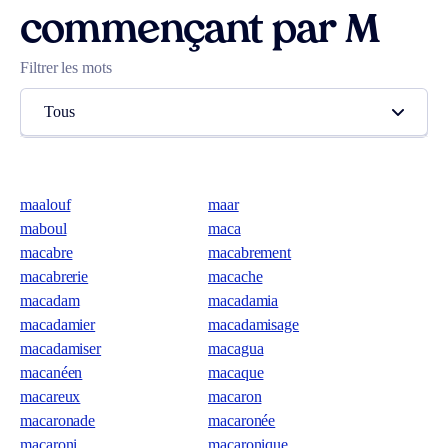
commençant par M
Filtrer les mots
Tous
maalouf
maar
maboul
maca
macabre
macabrement
macabrerie
macache
macadam
macadamia
macadamier
macadamisage
macadamiser
macagua
macanéen
macaque
macareux
macaron
macaronade
macaronée
macaroni
macaronique