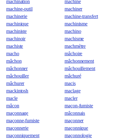
machination
machine
machine-outil
machiner
machinerie
machine-transfert
machinique
machinisme
machiniste
machino
machinoir
machisme
machiste
machmètre
macho
mâchoire
mâchon
mâchonnement
mâchonner
mâchouillement
mâchouiller
mâchuré
mâchurer
macis
mackintosh
maclage
macle
macler
mâcon
maçon-fumiste
maçonnage
mâconnais
maçonne-fumiste
maçonner
maçonnerie
maçonnique
maçonniquement
maçonnologie