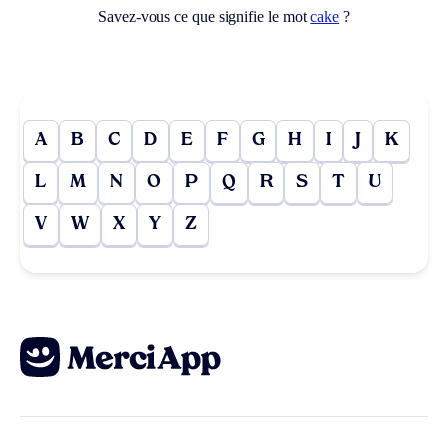
Savez-vous ce que signifie le mot
cake
?
A
B
C
D
E
F
G
H
I
J
K
L
M
N
O
P
Q
R
S
T
U
V
W
X
Y
Z