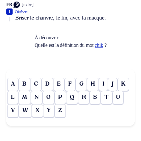
FR
[make]
1
Dialectal.
Briser le chanvre, le lin, avec la macque.
À découvrir
Quelle est la définition du mot
chik
?
A
B
C
D
E
F
G
H
I
J
K
L
M
N
O
P
Q
R
S
T
U
V
W
X
Y
Z