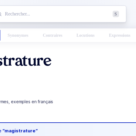
mmencez à chercher un mot dans le dictionnaire :
S
esults found.
Synonymes
Contraires
Locutions
Expressions
trature
ymes, exemples en français
de
“magistrature“