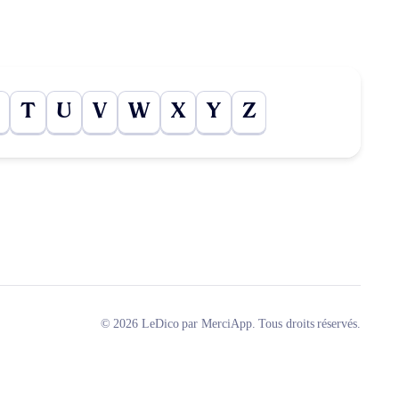
T
U
V
W
X
Y
Z
© 2026 LeDico par MerciApp. Tous droits réservés.