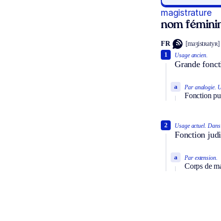
magistrature
nom fémini
FR
[maʒistʀatyʀ]
1
Usage ancien.
Grande foncti
a
Par analogie.
U
Fonction pub
2
Usage actuel.
Dans 
Fonction judi
a
Par extension.
Corps de ma