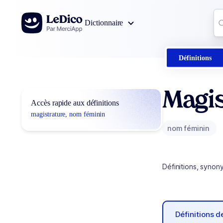
Aller au contenu
Co
Dictionnaire
0
r
Définitions
Magis
Accès rapide aux définitions
magistrature, nom féminin
nom féminin
Définitions, synon
Définitions 