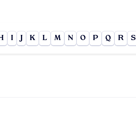
H
I
J
K
L
M
N
O
P
Q
R
S