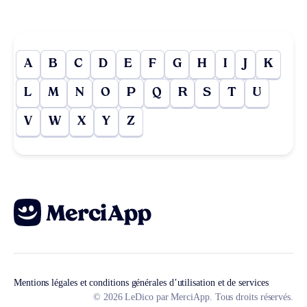
A
B
C
D
E
F
G
H
I
J
K
L
M
N
O
P
Q
R
S
T
U
V
W
X
Y
Z
Mentions légales et conditions générales d’utilisation et de services
© 2026 LeDico par MerciApp. Tous droits réservés.