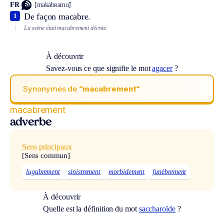
FR
[makabʀəmɑ̃]
De façon macabre.
1
La scène était macabrement décrite.
À découvrir
Savez-vous ce que signifie le mot
agacer
?
Synonymes de
“macabrement“
macabrement
adverbe
Sens principaux
[Sens commun]
lugubrement
sinistrement
morbidement
funèbrement
À découvrir
Quelle est la définition du mot
saccharoïde
?