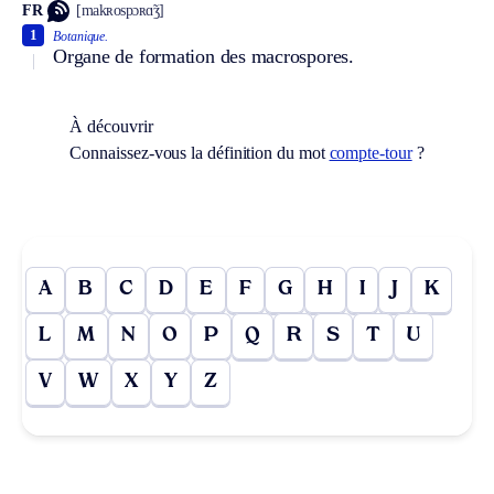
FR
[makʀospɔʀɑ̃ʒ]
1
Botanique.
Organe de formation des macrospores.
À découvrir
Connaissez-vous la définition du mot
compte-tour
?
A
B
C
D
E
F
G
H
I
J
K
L
M
N
O
P
Q
R
S
T
U
V
W
X
Y
Z