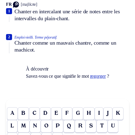
FR
[maʃikɔte]
Chanter en intercalant une série de notes entre les
1
intervalles du plain-chant.
2
Emploi vieilli.
Terme péjoratif.
Chanter comme un mauvais chantre, comme un
machicot.
À découvrir
Savez-vous ce que signifie le mot
regorger
?
A
B
C
D
E
F
G
H
I
J
K
L
M
N
O
P
Q
R
S
T
U