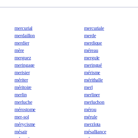
mercurial
mercuriale
merdaillon
merde
merdier
merdique
mère
méreau
merguez
mergule
meringage
meringué
merisier
mérisme
mériter
mérithalle
méritoire
merl
merlin
merliner
merluche
merluchon
mérostome
mérou
mer-sol
mérule
mérycisme
merzlota
mésair
mésalliance