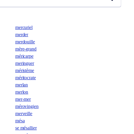
mercuriel
merder
merdouille
mère-grand
méricarpe
meringuer
méristème
méritocrate
merlan
merlon
mer-mer
mérovingien
merveille
mésa
se mésallier