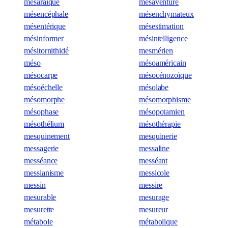
mésaraïque
mésaventure
mésencéphale
mésenchymateux
mésentérique
mésestimation
mésinformer
mésintelligence
mésitornithidé
mesmérien
méso
mésoaméricain
mésocarpe
mésocénozoïque
mésoéchelle
mésolabe
mésomorphe
mésomorphisme
mésophase
mésopotamien
mésothélium
mésothérapie
mesquinement
mesquinerie
messagerie
messaline
messéance
messéant
messianisme
messicole
messin
messire
mesurable
mesurage
mesurette
mesureur
métabole
métabolique