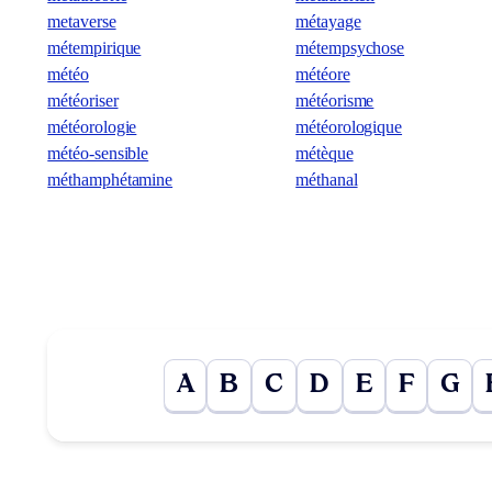
metaverse
métayage
métempirique
métempsychose
météo
météore
météoriser
météorisme
météorologie
météorologique
météo-sensible
métèque
méthamphétamine
méthanal
A
B
C
D
E
F
G