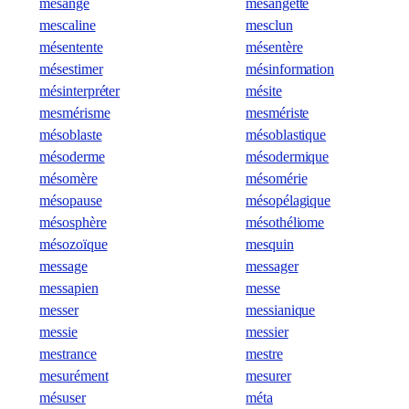
mésange
mésangette
mescaline
mesclun
mésentente
mésentère
mésestimer
mésinformation
mésinterpréter
mésite
mesmérisme
mesmériste
mésoblaste
mésoblastique
mésoderme
mésodermique
mésomère
mésomérie
mésopause
mésopélagique
mésosphère
mésothéliome
mésozoïque
mesquin
message
messager
messapien
messe
messer
messianique
messie
messier
mestrance
mestre
mesurément
mesurer
mésuser
méta