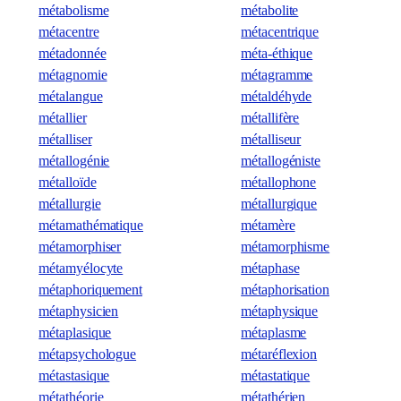
métabolisme
métabolite
métacentre
métacentrique
métadonnée
méta-éthique
métagnomie
métagramme
métalangue
métaldéhyde
métallier
métallifère
métalliser
métalliseur
métallogénie
métallogéniste
métalloïde
métallophone
métallurgie
métallurgique
métamathématique
métamère
métamorphiser
métamorphisme
métamyélocyte
métaphase
métaphoriquement
métaphorisation
métaphysicien
métaphysique
métaplasique
métaplasme
métapsychologue
métaréflexion
métastasique
métastatique
métathéorie
métathérien