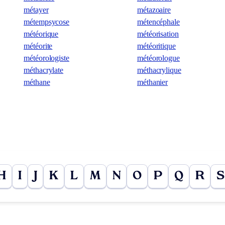
métayer
métazoaire
métempsycose
métencéphale
météorique
météorisation
météorite
météoritique
météorologiste
météorologue
méthacrylate
méthacrylique
méthane
méthanier
H
I
J
K
L
M
N
O
P
Q
R
S