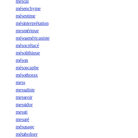
mescal
mésenchyme
mésestime
mésinterprétation
mesmérique
mésoaméricaniste
mésocrétacé
mésolithique
méson
mésoscaphe
mésothorax
mess
messaliste
messeoir
messidor
messti
mesuré
mésusage
métaboliser