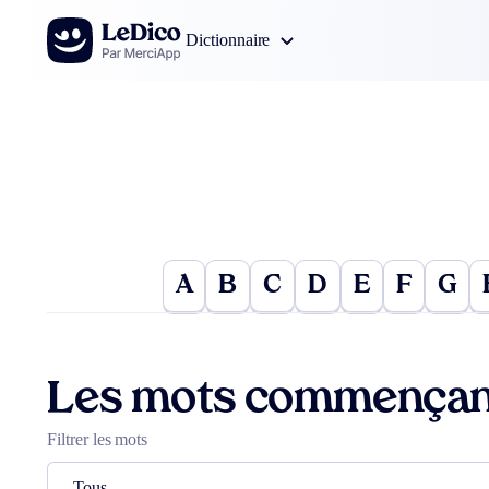
Aller au contenu
Dictionnaire
A
B
C
D
E
F
G
Les mots commençan
Filtrer les mots
Tous