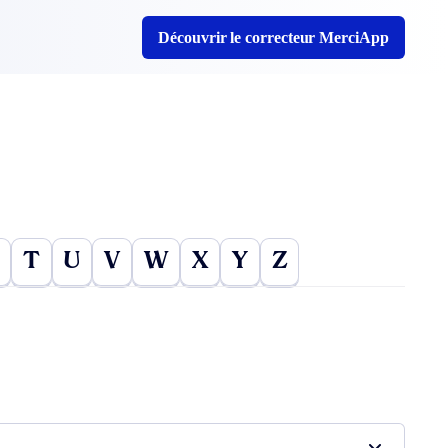
Découvrir le correcteur MerciApp
T
U
V
W
X
Y
Z