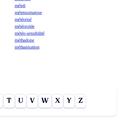
méteil
métensomatose
météorisé
météoroïde
météo-sensibilité
méthadone
méthanisation
T
U
V
W
X
Y
Z