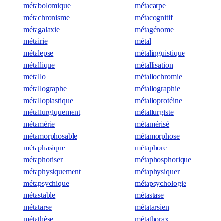
métabolomique
métacarpe
métachronisme
métacognitif
métagalaxie
métagénome
métairie
métal
métalepse
métalinguistique
métallique
métallisation
métallo
métallochromie
métallographe
métallographie
métalloplastique
métalloprotéine
métallurgiquement
métallurgiste
métamérie
métamérisé
métamorphosable
métamorphose
métaphasique
métaphore
métaphoriser
métaphosphorique
métaphysiquement
métaphysiquer
métapsychique
métapsychologie
métastable
métastase
métatarse
métatarsien
métathèse
métathorax