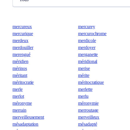
mercureux
mercurey
mercurique
mercurochrome
merdeux
merdicole
merdouiller
merdoyer
merengué
merganette
méridien
méridional
mérinos
merise
méritant
mérite
méritocratie
méritocratique
merle
merlette
merlot
merlu
méronyme
méronymie
merrain
merroutage
merveilleusement
merveilleux
mésadaptation
mésadapté