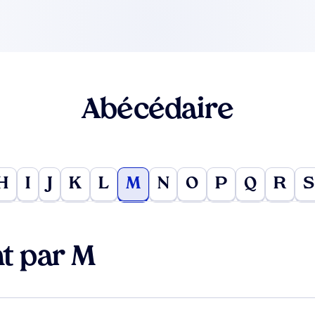
Abécédaire
H
I
J
K
L
M
N
O
P
Q
R
S
t par M