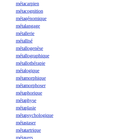
métacarpien
métacognition
métagénomique
métalangage
métallerie
métallisé
métallogenèse
métallographique
métallothérapie
métalogique
métamorphique
métamorphoser
métaphorique
métaphyse
métaplasie
métapsychologique
métastaser
métatartrique
métavers