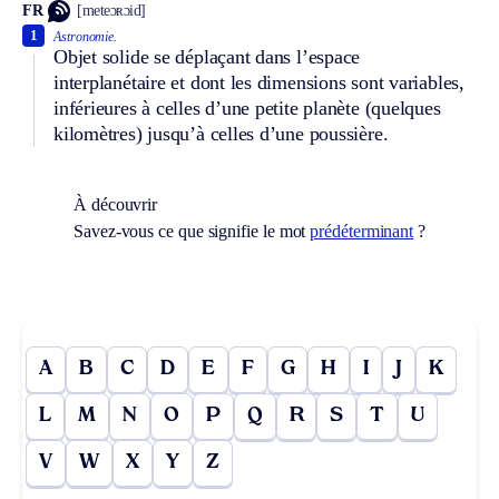
FR
[meteɔʀɔid]
1
Astronomie.
Objet solide se déplaçant dans l’espace
interplanétaire et dont les dimensions sont variables,
inférieures à celles d’une petite planète (quelques
kilomètres) jusqu’à celles d’une poussière.
À découvrir
Savez-vous ce que signifie le mot
prédéterminant
?
A
B
C
D
E
F
G
H
I
J
K
L
M
N
O
P
Q
R
S
T
U
V
W
X
Y
Z