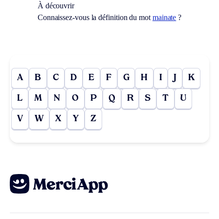
À découvrir
Connaissez-vous la définition du mot
mainate
?
A
B
C
D
E
F
G
H
I
J
K
L
M
N
O
P
Q
R
S
T
U
V
W
X
Y
Z