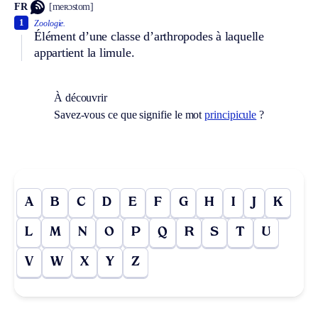
FR
[meʀɔstom]
1
Zoologie.
Élément d’une classe d’arthropodes à laquelle
appartient la limule.
À découvrir
Savez-vous ce que signifie le mot
principicule
?
A
B
C
D
E
F
G
H
I
J
K
L
M
N
O
P
Q
R
S
T
U
V
W
X
Y
Z