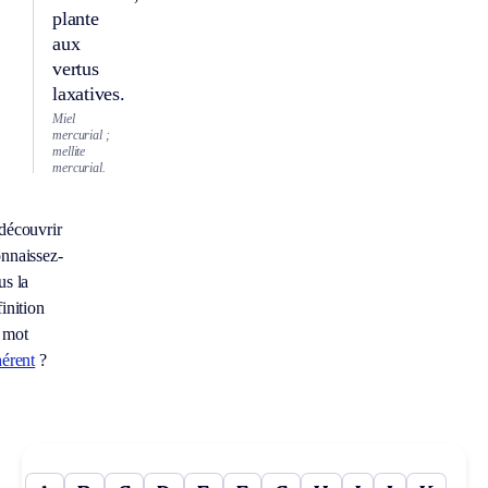
plante
aux
vertus
laxatives.
Miel
mercurial ;
mellite
mercurial.
découvrir
nnaissez-
us la
inition
 mot
hérent
?