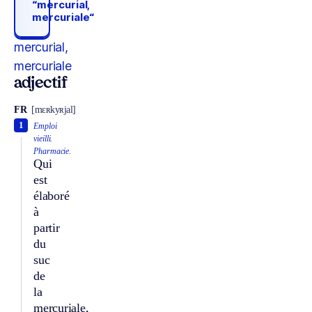
“mercurial,
mercuriale“
mercurial,
mercuriale
adjectif
FR
[mɛʀkyʀjal]
1
Emploi
vieilli.
Pharmacie.
Qui
est
élaboré
à
partir
du
suc
de
la
mercuriale,