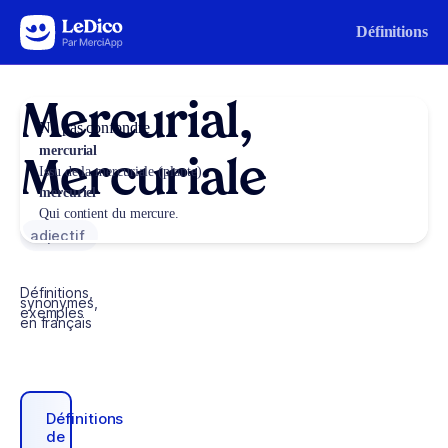
Aller au contenu
Définitions
Mercurial,
Ne pas confondre
mercurial
Mercuriale
Issu de la mercuriale (plante).
mercuriel
Qui contient du mercure.
adjectif
Définitions,
synonymes,
exemples
en français
Définitions
de