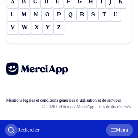
A
B
C
D
E
F
G
H
I
J
K
L
M
N
O
P
Q
R
S
T
U
V
W
X
Y
Z
Mentions légales et conditions générales d’utilisation et de services
© 2026 LeDico par MerciApp. Tous droits réservés.
Rechercher
Menu