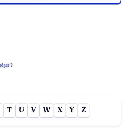
réger
?
T
U
V
W
X
Y
Z