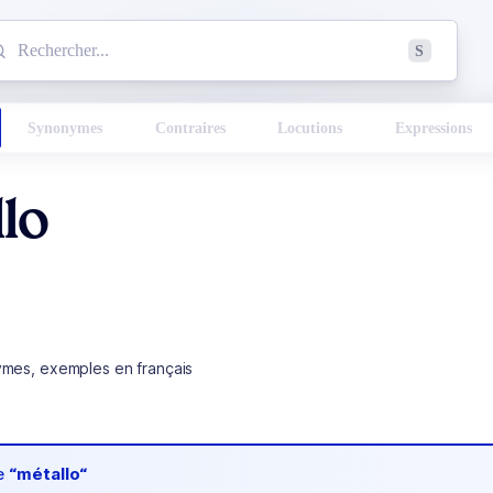
mmencez à chercher un mot dans le dictionnaire :
S
esults found.
Synonymes
Contraires
Locutions
Expressions
lo
ymes, exemples en français
de
“métallo“