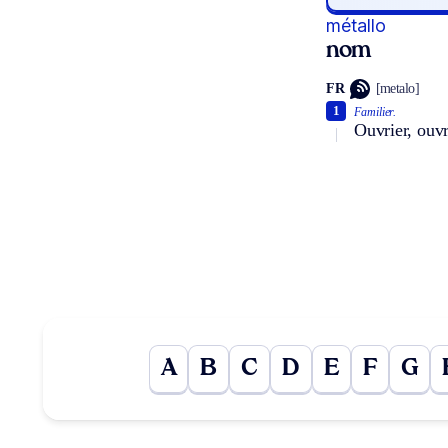
métallo
nom
FR
[metalo]
1
Familier.
Ouvrier, ouvr
A
B
C
D
E
F
G