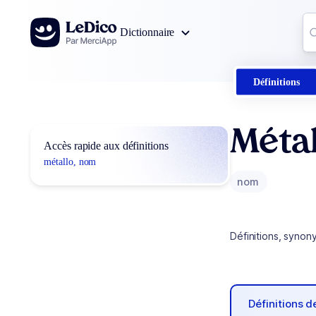
Aller au contenu
Co
Dictionnaire
0
r
Définitions
Métal
Accès rapide aux définitions
métallo, nom
nom
Définitions, synon
Définitions 