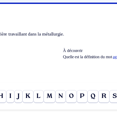
ière travaillant dans la métallurgie.
À découvrir
Quelle est la définition du mot
ag
H
I
J
K
L
M
N
O
P
Q
R
S