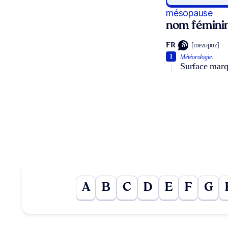
mésopause
nom fémini
FR
[mezopoz]
1
Météorologie.
Surface marqu
A
B
C
D
E
F
G