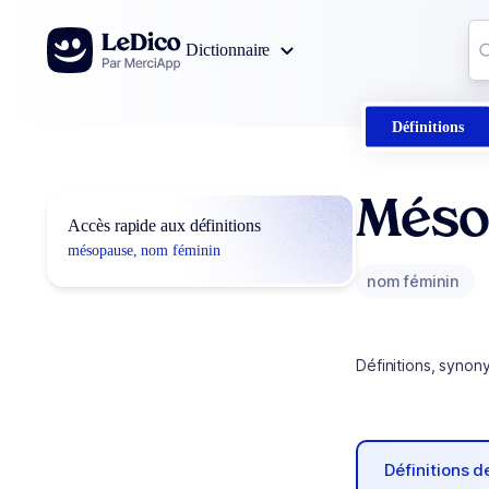
Aller au contenu
Co
Dictionnaire
0
r
Définitions
Méso
Accès rapide aux définitions
mésopause, nom féminin
nom féminin
Définitions, synon
Définitions 