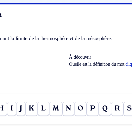
n
ant la limite de la thermosphère et de la mésosphère.
À découvrir
Quelle est la définition du mot
cli
H
I
J
K
L
M
N
O
P
Q
R
S