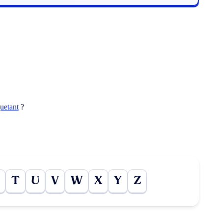
quetant
?
T
U
V
W
X
Y
Z