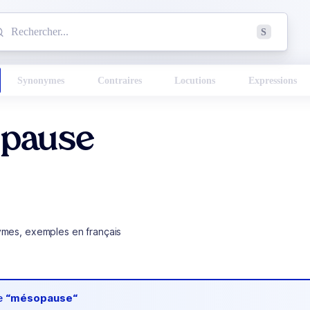
mmencez à chercher un mot dans le dictionnaire :
S
esults found.
Synonymes
Contraires
Locutions
Expressions
pause
ymes, exemples en français
de
“mésopause“