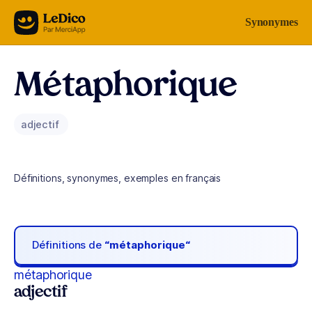
Aller au contenu
Synonymes
Métaphorique
adjectif
Définitions, synonymes, exemples en français
Définitions de
“métaphorique“
métaphorique
adjectif