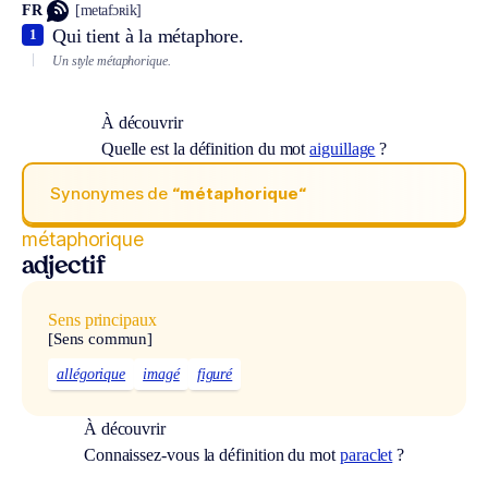
FR
[metafɔʀik]
Qui tient à la métaphore.
1
Un style métaphorique.
À découvrir
Quelle est la définition du mot
aiguillage
?
Synonymes de
“métaphorique“
métaphorique
adjectif
Sens principaux
[Sens commun]
allégorique
imagé
figuré
À découvrir
Connaissez-vous la définition du mot
paraclet
?