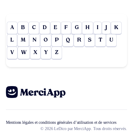
A
B
C
D
E
F
G
H
I
J
K
L
M
N
O
P
Q
R
S
T
U
V
W
X
Y
Z
Mentions légales et conditions générales d’utilisation et de services
© 2026 LeDico par MerciApp. Tous droits réservés.