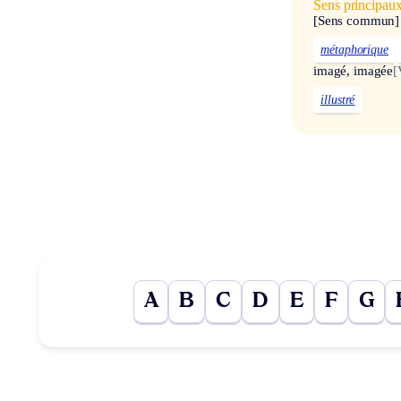
Sens principau
[Sens commun]
métaphorique
imagé, imagée
[
illustré
A
B
C
D
E
F
G