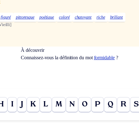
x
figuré
pittoresque
poétique
coloré
chatoyant
riche
brillant
Vieilli]
À découvrir
Connaissez-vous la définition du mot
formidable
?
H
I
J
K
L
M
N
O
P
Q
R
S