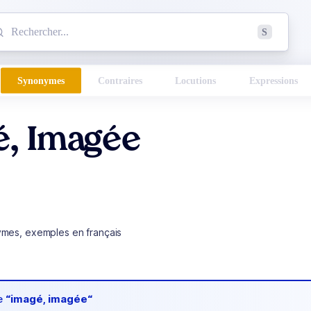
mmencez à chercher un mot dans le dictionnaire :
S
esults found.
Synonymes
Contraires
Locutions
Expressions
é, Imagée
ymes, exemples en français
de
“imagé, imagée“