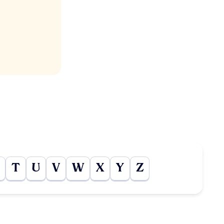
T
U
V
W
X
Y
Z