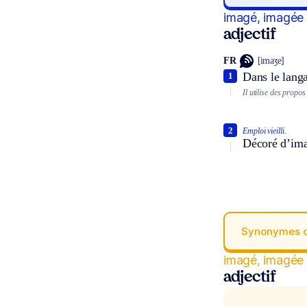
imagé, imagée
adjectif
FR
[imaʒe]
Dans le langa
1
Il utilise des propo
2
Emploi vieilli.
Décoré d’imag
Synonymes 
imagé, imagée
adjectif