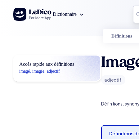
Aller au contenu
Co
Dictionnaire
0
r
Définitions
Imag
Accès rapide aux définitions
imagé, imagée, adjectif
adjectif
Définitions, synon
Définitions 