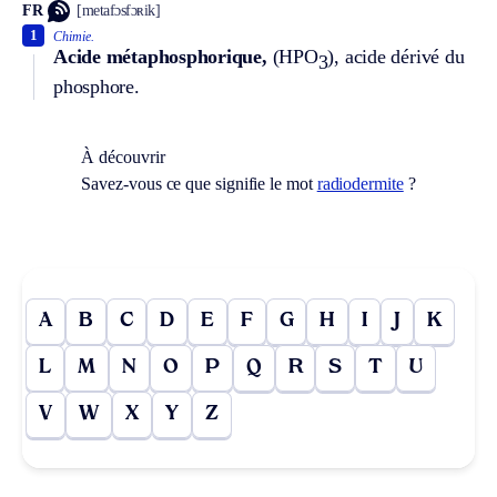
FR
[metafɔsfɔʀik]
1
Chimie.
Acide métaphosphorique,
(HPO
), acide dérivé du
3
phosphore.
À découvrir
Savez-vous ce que signifie le mot
radiodermite
?
A
B
C
D
E
F
G
H
I
J
K
L
M
N
O
P
Q
R
S
T
U
V
W
X
Y
Z