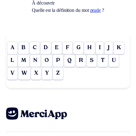
À découvrir
Quelle est la définition du mot
prude
?
A
B
C
D
E
F
G
H
I
J
K
L
M
N
O
P
Q
R
S
T
U
V
W
X
Y
Z