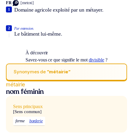
FR
[metɛʀi]
Domaine agricole exploité par un métayer.
1
2
Par extension.
Le bâtiment lui-même.
À découvrir
Savez-vous ce que signifie le mot
divisible
?
Synonymes de
“métairie“
métairie
nom féminin
Sens principaux
[Sens commun]
ferme
borderie