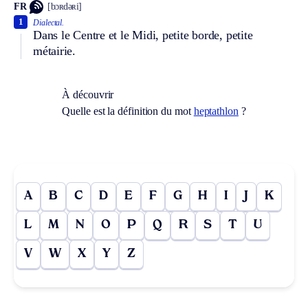
FR
[bɔʀdəʀi]
1
Dialectal.
Dans le Centre et le Midi, petite borde, petite
métairie.
À découvrir
Quelle est la définition du mot
heptathlon
?
A
B
C
D
E
F
G
H
I
J
K
L
M
N
O
P
Q
R
S
T
U
V
W
X
Y
Z