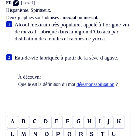
FR
[mɛskal]
Hispanisme.
Spiritueux.
Deux graphies sont admises :
mezcal
ou
mescal
.
Alcool mexicain très populaire, appelé à l’origine vin
1
de mezcal, fabriqué dans la région d’Oaxaca par
distillation des feuilles et racines de yucca.
Eau-de-vie fabriquée à partir de la sève d’agave.
2
À découvrir
Quelle est la définition du mot
déresponsabilisation
?
A
B
C
D
E
F
G
H
I
J
K
L
M
N
O
P
Q
R
S
T
U