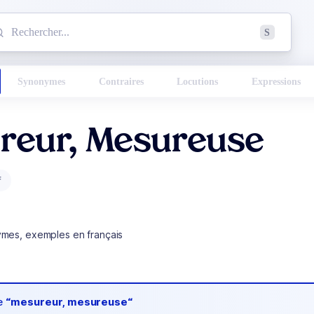
mmencez à chercher un mot dans le dictionnaire :
S
esults found.
Synonymes
Contraires
Locutions
Expressions
reur, Mesureuse
f
ymes, exemples en français
de
“mesureur, mesureuse“