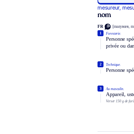
mesureur, mes
nom
FR
[məzyʀœʀ, m
1
Foresterie.
Personne spéc
privée ou dan
2
Technique.
Personne spéc
3
Au masculin.
Appareil, ust
Verser 150 g de far