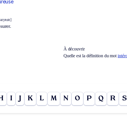
ureuse
əzyʀøz]
surer.
À découvrir
Quelle est la définition du mot
intér
H
I
J
K
L
M
N
O
P
Q
R
S