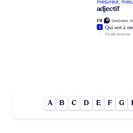
mesureur, mes
adjectif
FR
[məzyʀœʀ, m
Qui sert à me
1
Un tube mesureur.
A
B
C
D
E
F
G