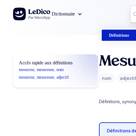
Aller au contenu
Co
Dictionnaire
0
r
Définitions
Mesu
Accès rapide aux définitions
mesureur, mesureuse, nom
mesureur, mesureuse, adjectif
nom
adjecti
Définitions, synon
Définitions 