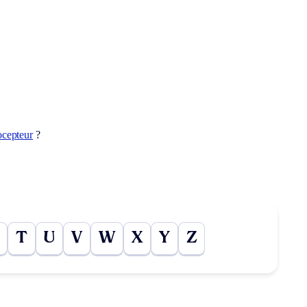
ocepteur
?
T
U
V
W
X
Y
Z