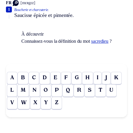
FR
[mɛʀgɛz]
1
Boucherie et charcuterie.
Saucisse épicée et pimentée.
À découvrir
Connaissez-vous la définition du mot
sacredieu
?
A
B
C
D
E
F
G
H
I
J
K
L
M
N
O
P
Q
R
S
T
U
V
W
X
Y
Z