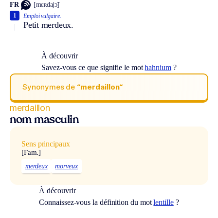
FR
[mɛʀdajɔ̃]
1
Emploi vulgaire.
Petit merdeux.
À découvrir
Savez-vous ce que signifie le mot
hahnium
?
Synonymes de
“merdaillon“
merdaillon
nom masculin
Sens principaux
[Fam.]
merdeux
morveux
À découvrir
Connaissez-vous la définition du mot
lentille
?