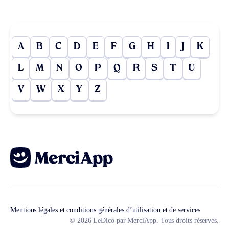
A
B
C
D
E
F
G
H
I
J
K
L
M
N
O
P
Q
R
S
T
U
V
W
X
Y
Z
Mentions légales et conditions générales d’utilisation et de services
© 2026 LeDico par MerciApp. Tous droits réservés.