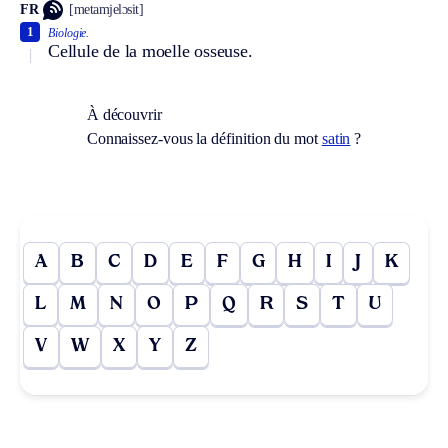
FR
[metamjelɔsit]
1
Biologie.
Cellule de la moelle osseuse.
À découvrir
Connaissez-vous la définition du mot
satin
?
A
B
C
D
E
F
G
H
I
J
K
L
M
N
O
P
Q
R
S
T
U
V
W
X
Y
Z