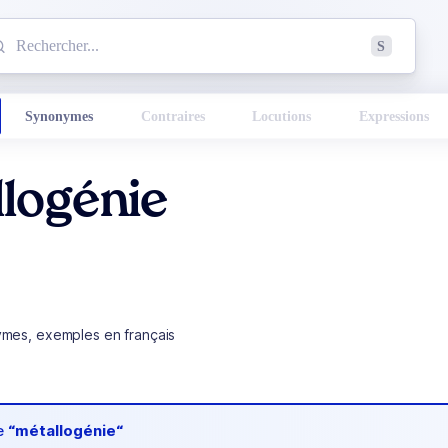
mmencez à chercher un mot dans le dictionnaire :
S
esults found.
Synonymes
Contraires
Locutions
Expressions
logénie
ymes, exemples en français
de
“métallogénie“