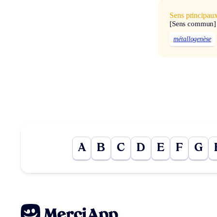
Sens principau
[Sens commun]
métallogenèse
A
B
C
D
E
F
G