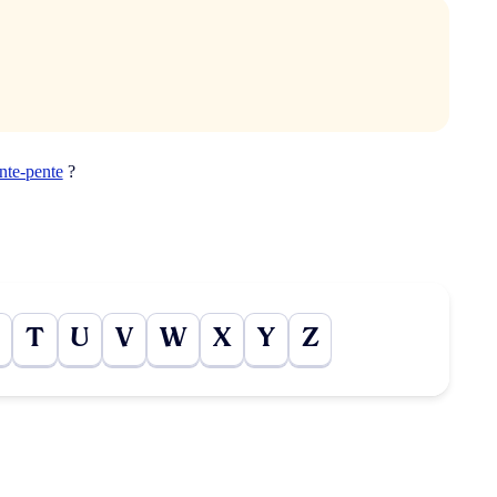
nte-pente
?
T
U
V
W
X
Y
Z