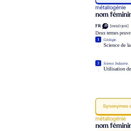
métallogénie
nom fémini
FR
[metalɔʒeni]
Deux termes peuven
1
Géologie.
Science de la
2
Science.
Industrie.
Utilisation d
Synonymes 
métallogénie
nom fémini