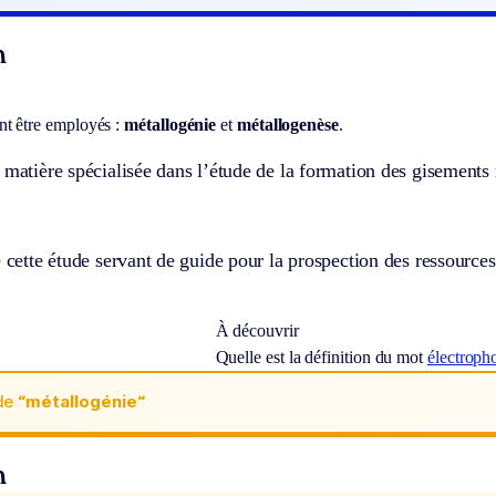
n
t être employés :
métallogénie
et
métallogenèse
.
 matière spécialisée dans l’étude de la formation des gisements 
e cette étude servant de guide pour la prospection des ressources
À découvrir
Quelle est la définition du mot
électroph
de
“métallogénie“
n