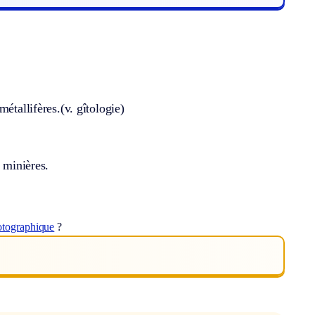
métallifères.
(v. gîtologie)
 minières.
otographique
?