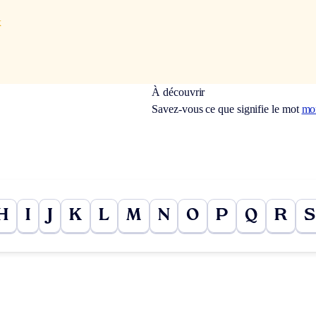
x
À découvrir
Savez-vous ce que signifie le mot
mo
H
I
J
K
L
M
N
O
P
Q
R
S