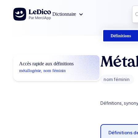
Aller au contenu
Co
Dictionnaire
0
r
Définitions
Métal
Accès rapide aux définitions
métallogénie, nom féminin
nom féminin
Définitions, synon
Définitions 