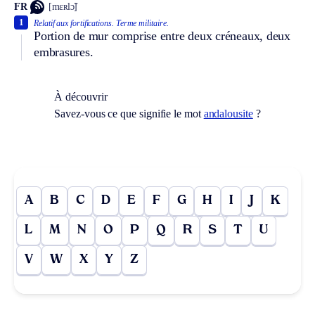
FR
[mɛʀlɔ̃]
1
Relatif aux fortifications.
Terme militaire.
Portion de mur comprise entre deux créneaux, deux
embrasures.
À découvrir
Savez-vous ce que signifie le mot
andalousite
?
A
B
C
D
E
F
G
H
I
J
K
L
M
N
O
P
Q
R
S
T
U
V
W
X
Y
Z