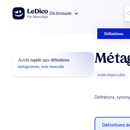
Aller au contenu
Co
Dictionnaire
0
r
Définitions
Méta
Accès rapide aux définitions
métagramme, nom masculin
nom masculin
Définitions, synon
Définitions 