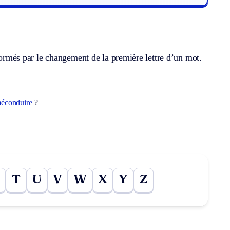
 formés par le changement de la première lettre d’un mot.
méconduire
?
T
U
V
W
X
Y
Z