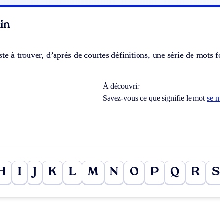
in
ste à trouver, d’après de courtes définitions, une série de mots
À découvrir
Savez-vous ce que signifie le mot
se 
H
I
J
K
L
M
N
O
P
Q
R
S