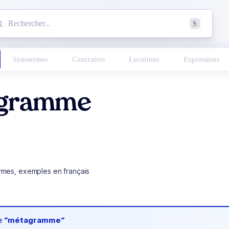
mmencez à chercher un mot dans le dictionnaire :
S
esults found.
Synonymes
Contraires
Locutions
Expressions
gramme
ymes, exemples en français
de
“métagramme“