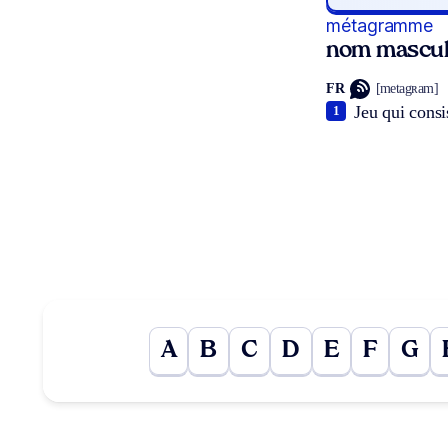
métagramme
nom mascul
FR
[metagʀam]
Jeu qui consi
1
A
B
C
D
E
F
G