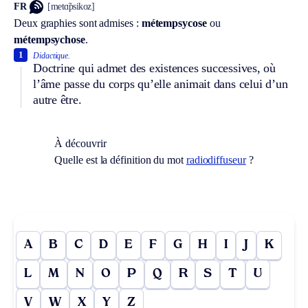
FR
[metɑ̃psikoz]
Deux graphies sont admises :
métempsycose
ou
métempsychose
.
1
Didactique.
Doctrine qui admet des existences successives, où
l’âme passe du corps qu’elle animait dans celui d’un
autre être.
À découvrir
Quelle est la définition du mot
radiodiffuseur
?
A
B
C
D
E
F
G
H
I
J
K
L
M
N
O
P
Q
R
S
T
U
V
W
X
Y
Z