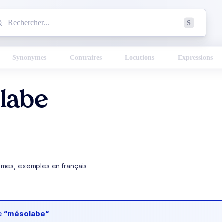
mmencez à chercher un mot dans le dictionnaire :
S
esults found.
Synonymes
Contraires
Locutions
Expressions
labe
ymes, exemples en français
de
“mésolabe“