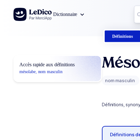
Aller au contenu
Co
Dictionnaire
0
r
Définitions
Méso
Accès rapide aux définitions
mésolabe, nom masculin
nom masculin
Définitions, synon
Définitions 