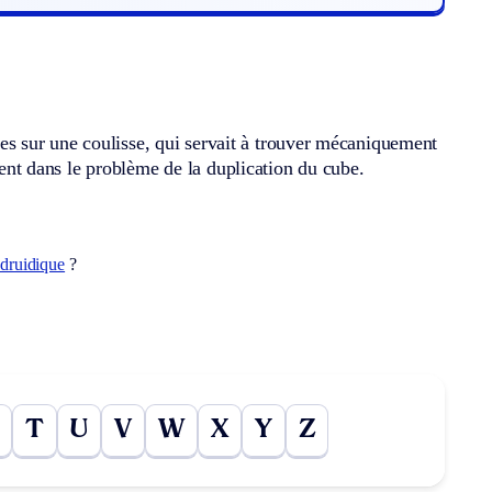
s sur une coulisse, qui servait à trouver mécaniquement
t dans le problème de la duplication du cube.
druidique
?
T
U
V
W
X
Y
Z