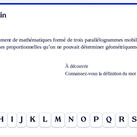
in
ument de mathématiques formé de trois parallélogrammes mobile
s proportionnelles qu’on ne pouvait déterminer géométriquemen
À découvrir
Connaissez-vous la définition du mot
H
I
J
K
L
M
N
O
P
Q
R
S