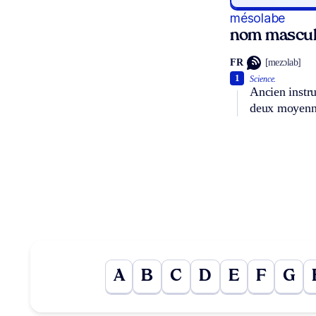
mésolabe
nom mascul
FR
[mezɔlab]
1
Science.
Ancien instr
deux moyenne
A
B
C
D
E
F
G