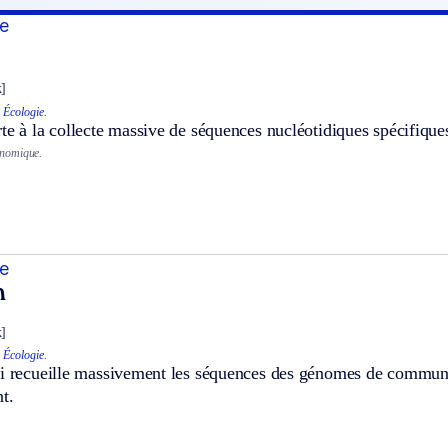
e
]
.
Écologie.
te à la collecte massive de séquences nucléotidiques spécifique
nomique.
e
n
]
.
Écologie.
ui recueille massivement les séquences des génomes de commun
t.