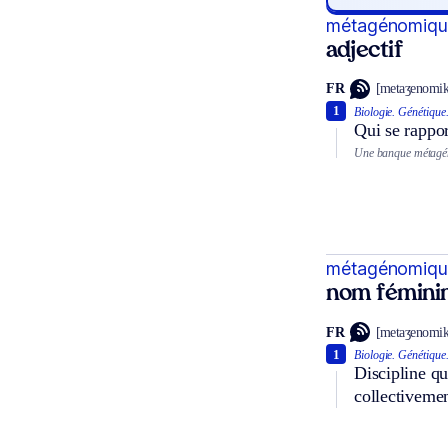
métagénomiqu
adjectif
FR
[metaʒenomik
1
Biologie.
Génétique
Qui se rappor
Une banque métagé
métagénomiqu
nom fémini
FR
[metaʒenomik
1
Biologie.
Génétique
Discipline q
collectivemen