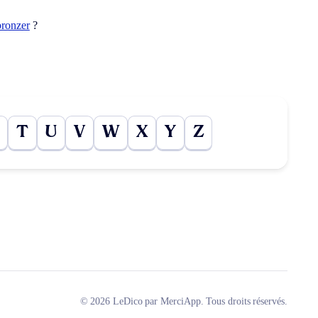
bronzer
?
T
U
V
W
X
Y
Z
© 2026 LeDico par MerciApp. Tous droits réservés.