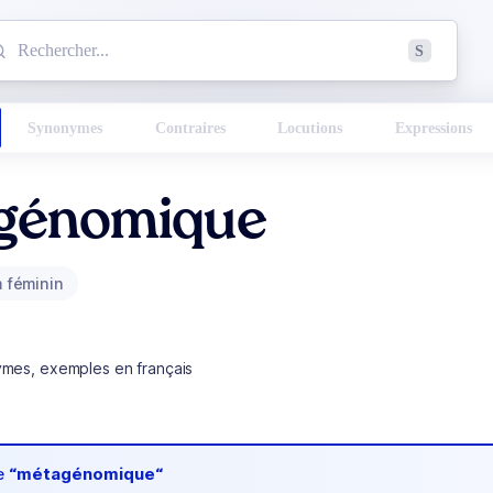
mmencez à chercher un mot dans le dictionnaire :
S
esults found.
Synonymes
Contraires
Locutions
Expressions
génomique
 féminin
ymes, exemples en français
de
“métagénomique“