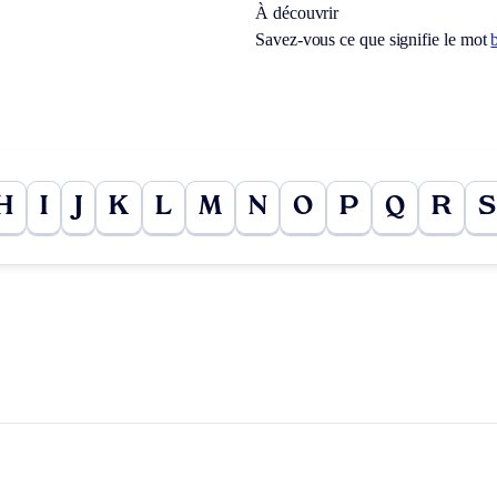
À découvrir
Savez-vous ce que signifie le mot
H
I
J
K
L
M
N
O
P
Q
R
S