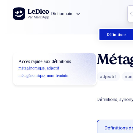
Aller au contenu
Co
Dictionnaire
0
r
Définitions
Méta
Accès rapide aux définitions
métagénomique, adjectif
métagénomique, nom féminin
adjectif
nom
Définitions, synon
Définitions 